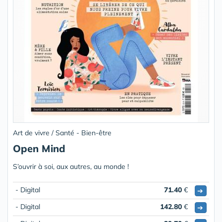
Art de vivre / Santé - Bien-être
Open Mind
S’ouvrir à soi, aux autres, au monde !
- Digital
71.40
€
➔
- Digital
142.80
€
➔