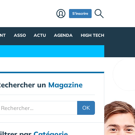
S'inscrire
NT
ASSO
ACTU
AGENDA
HIGH TECH
echercher un
Magazine
OK
iltrer par
Catégorie