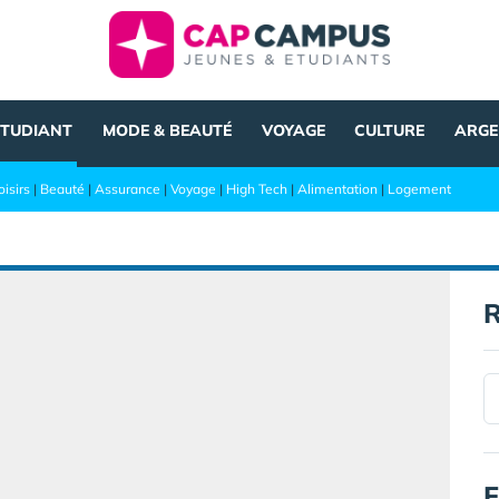
ÉTUDIANT
MODE & BEAUTÉ
VOYAGE
CULTURE
ARGE
oisirs
|
Beauté
|
Assurance
|
Voyage
|
High Tech
|
Alimentation
|
Logement
R
F