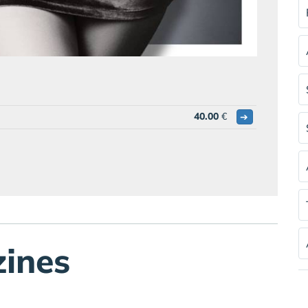
40.00
€
➔
ines