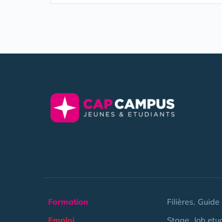
Formation
Filières
Guide 
Emploi
Stage
Job etu