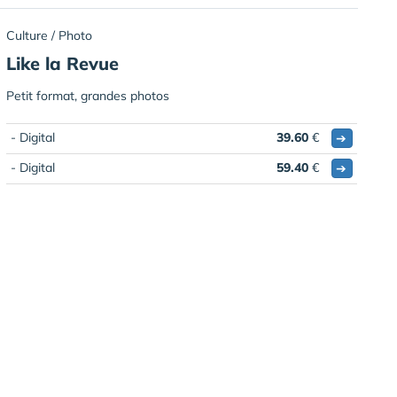
Culture / Photo
Like la Revue
Petit format, grandes photos
- Digital
39.60
€
➔
- Digital
59.40
€
➔