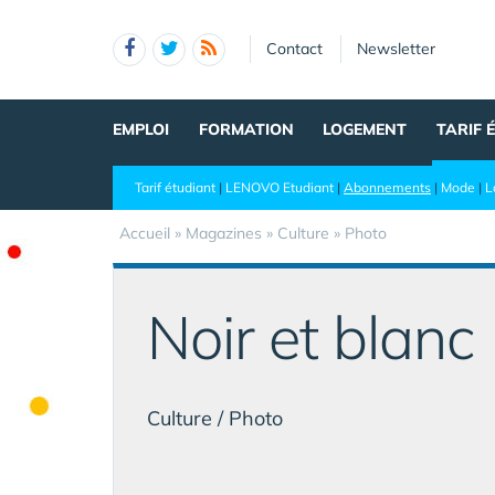
Panneau de gestion des cookies
Contact
Newsletter
EMPLOI
FORMATION
LOGEMENT
TARIF 
Tarif étudiant
|
LENOVO Etudiant
|
Abonnements
|
Mode
|
L
Accueil
»
Magazines
» Culture » Photo
Noir et blanc
Culture / Photo