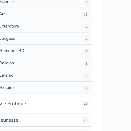
Science
6
Art
15
Littérature
2
Langues
7
Humour - BD
5
Religion
8
Cinéma
3
Histoire
9
Vie Pratique
18
Jeunesse
23