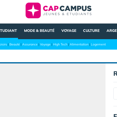
ÉTUDIANT
MODE & BEAUTÉ
VOYAGE
CULTURE
ARGE
oisirs
|
Beauté
|
Assurance
|
Voyage
|
High Tech
|
Alimentation
|
Logement
R
F