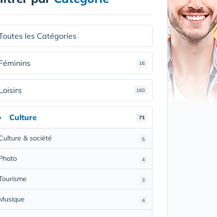
Toutes les Catégories
Féminins
16
Loisirs
160
Culture
71
Culture & société
5
Photo
4
Tourisme
3
Musique
4