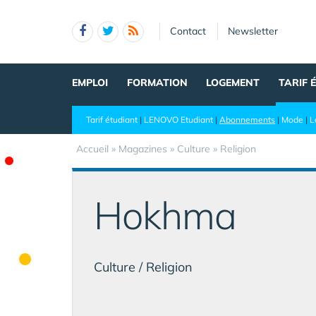
Panneau de gestion des cookies
Contact
Newsletter
EMPLOI
FORMATION
LOGEMENT
TARIF 
Tarif étudiant
|
LENOVO Etudiant
|
Abonnements
|
Mode
|
L
Accueil
»
Magazines
» Culture » Religion
Hokhma
Culture / Religion