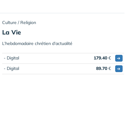
Culture / Religion
La Vie
L’hebdomadaire chrétien d’actualité
- Digital
179.40
€
➔
- Digital
89.70
€
➔