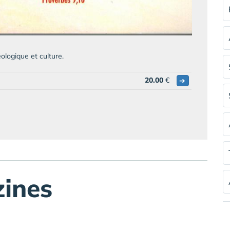
ologique et culture.
20.00
€
➔
ines