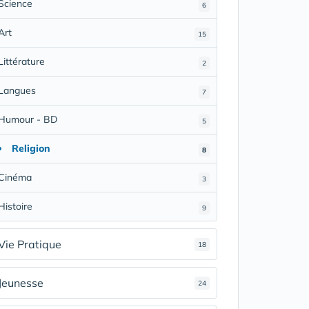
Science
6
Art
15
Littérature
2
Langues
7
Humour - BD
5
Religion
8
Cinéma
3
Histoire
9
Vie Pratique
18
Jeunesse
24