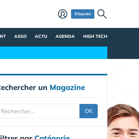
S'inscrire
NT
ASSO
ACTU
AGENDA
HIGH TECH
echercher un
Magazine
OK
iltrer par
Catégorie