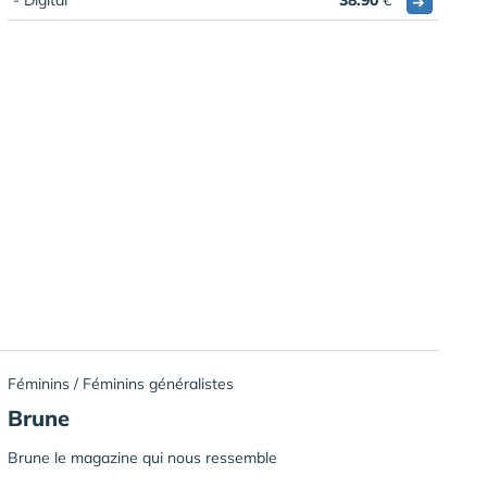
- Digital
38.90
€
➔
Féminins / Féminins généralistes
Brune
Brune le magazine qui nous ressemble