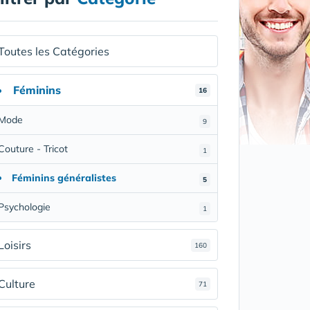
Toutes les Catégories
Féminins
16
Mode
9
Couture - Tricot
1
Féminins généralistes
5
Psychologie
1
Loisirs
160
Culture
71