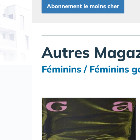
Abonnement le moins cher
Autres Magaz
Féminins / Féminins g