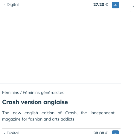
- Digital
27.20
€
➔
Féminins / Féminins généralistes
Crash version anglaise
The new english edition of Crash, the independent
magazine for fashion and arts addicts
- Digital
39.00
€
➔