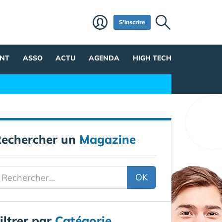
S'inscrire
NT
ASSO
ACTU
AGENDA
HIGH TECH
echercher un
Magazine
OK
iltrer par
Catégorie