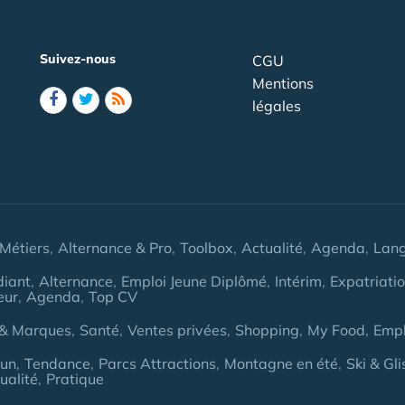
Suivez-nous
CGU
Mentions
légales
Métiers
Alternance & Pro
Toolbox
Actualité
Agenda
Lan
diant
Alternance
Emploi Jeune Diplômé
Intérim
Expatriati
eur
Agenda
Top CV
& Marques
Santé
Ventes privées
Shopping
My Food
Empl
Fun
Tendance
Parcs Attractions
Montagne en été
Ski & Gli
ualité
Pratique