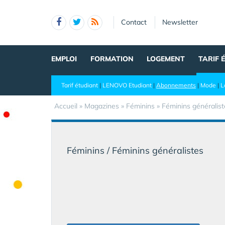
Panneau de gestion des cookies
Contact
Newsletter
EMPLOI
FORMATION
LOGEMENT
TARIF 
Tarif étudiant
|
LENOVO Etudiant
|
Abonnements
|
Mode
|
L
Accueil
»
Magazines
» Féminins » Féminins généralist
Féminins / Féminins généralistes