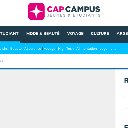
ÉTUDIANT
MODE & BEAUTÉ
VOYAGE
CULTURE
ARGE
oisirs
|
Beauté
|
Assurance
|
Voyage
|
High Tech
|
Alimentation
|
Logement
es
R
F