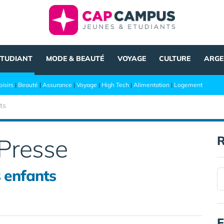
ÉTUDIANT
MODE & BEAUTÉ
VOYAGE
CULTURE
ARGE
oisirs
|
Beauté
|
Assurance
|
Voyage
|
High Tech
|
Alimentation
|
Logement
ts
R
Presse
s enfants
F