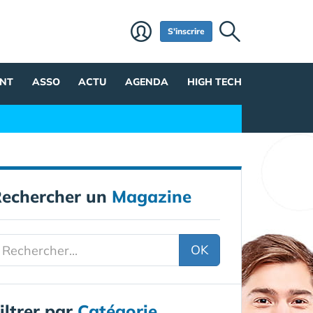
S'inscrire
NT
ASSO
ACTU
AGENDA
HIGH TECH
echercher un
Magazine
OK
iltrer par
Catégorie