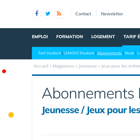
Panneau de gestion des cookies
Contact
Newsletter
EMPLOI
FORMATION
LOGEMENT
TARIF 
Tarif étudiant
|
LENOVO Etudiant
|
Abonnements
|
Mode
|
L
Accueil
»
Magazines
» Jeunesse » Jeux pour les enfan
Abonnements 
Jeunesse / Jeux pour le