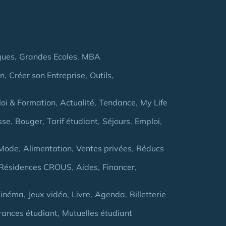
gues
Grandes Ecoles
MBA
on
Créer son Entreprise
Outils
oi & Formation
Actualité
Tendance
My Life
sse
Bouger
Tarif étudiant
Séjours
Emploi
Mode
Alimentation
Ventes privées
Réducs
Résidences CROUS
Aides
Financer
inéma
Jeux vidéo
Livre
Agenda
Billetterie
rances étudiant
Mutuelles étudiant