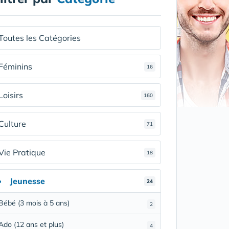
Toutes les Catégories
Féminins
16
Loisirs
160
Culture
71
Vie Pratique
18
Jeunesse
24
Bébé (3 mois à 5 ans)
2
Ado (12 ans et plus)
4