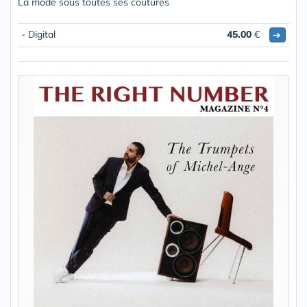
La mode sous toutes ses coutures
- Digital
45.00
€
➔