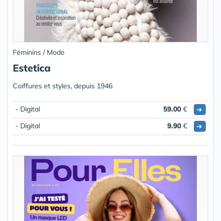
Féminins / Mode
Estetica
Coiffures et styles, depuis 1946
- Digital
59.00
€
➔
- Digital
9.90
€
➔