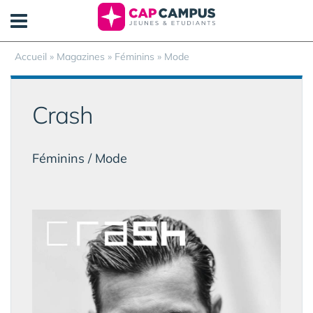
Panneau de gestion des cookies
Accueil
»
Magazines
» Féminins » Mode
Crash
Féminins / Mode