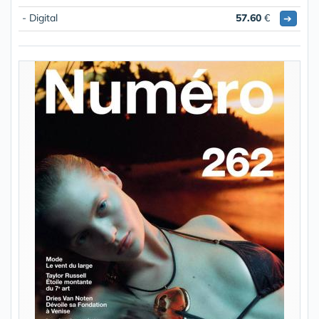
- Digital
57.60
€
➔