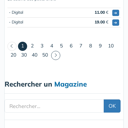
- Digital
11.00
€
➔
- Digital
19.00
€
➔
(courant)
1
2
3
4
5
6
7
8
9
10
20
30
40
50
Rechercher un
Magazine
OK