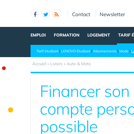
Panneau de gestion des cookies
Contact
Newsletter
EMPLOI
FORMATION
LOGEMENT
TARIF 
Tarif étudiant
|
LENOVO Etudiant
|
Abonnements
|
Mode
|
L
Accueil
»
Loisirs
»
Auto & Moto
Financer son
compte person
possible