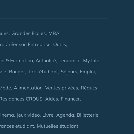
gues
Grandes Ecoles
MBA
on
Créer son Entreprise
Outils
oi & Formation
Actualité
Tendance
My Life
sse
Bouger
Tarif étudiant
Séjours
Emploi
Mode
Alimentation
Ventes privées
Réducs
Résidences CROUS
Aides
Financer
inéma
Jeux vidéo
Livre
Agenda
Billetterie
rances étudiant
Mutuelles étudiant