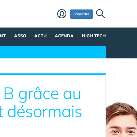
S'inscrire
NT
ASSO
ACTU
AGENDA
HIGH TECH
 B grâce au
st désormais