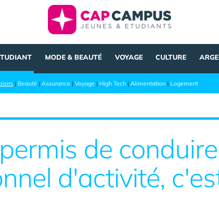
ÉTUDIANT
MODE & BEAUTÉ
VOYAGE
CULTURE
ARGE
oisirs
|
Beauté
|
Assurance
|
Voyage
|
High Tech
|
Alimentation
|
Logement
 permis de conduire
nel d'activité, c'e