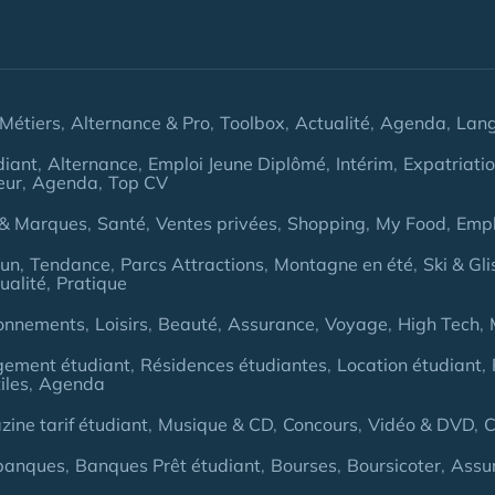
Métiers
Alternance & Pro
Toolbox
Actualité
Agenda
Lan
diant
Alternance
Emploi Jeune Diplômé
Intérim
Expatriati
eur
Agenda
Top CV
& Marques
Santé
Ventes privées
Shopping
My Food
Empl
Fun
Tendance
Parcs Attractions
Montagne en été
Ski & Gli
ualité
Pratique
onnements
Loisirs
Beauté
Assurance
Voyage
High Tech
gement étudiant
Résidences étudiantes
Location étudiant
iles
Agenda
ine tarif étudiant
Musique & CD
Concours
Vidéo & DVD
C
banques
Banques Prêt étudiant
Bourses
Boursicoter
Assu