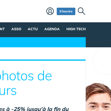
S'inscrire
NT
ASSO
ACTU
AGENDA
HIGH TECH
photos de
urs
s à -25% jusqu’à la fin du