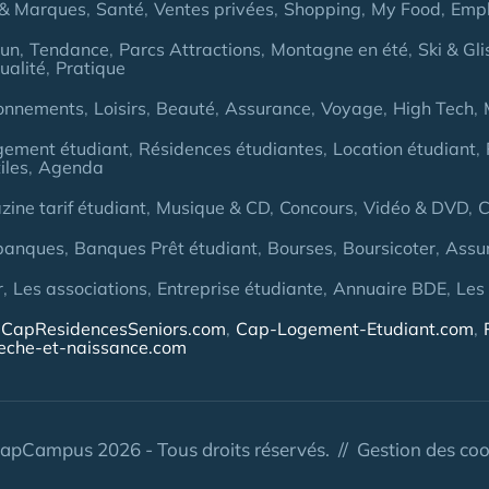
& Marques
Santé
Ventes privées
Shopping
My Food
Empl
Fun
Tendance
Parcs Attractions
Montagne en été
Ski & Gli
ualité
Pratique
onnements
Loisirs
Beauté
Assurance
Voyage
High Tech
gement étudiant
Résidences étudiantes
Location étudiant
iles
Agenda
ine tarif étudiant
Musique & CD
Concours
Vidéo & DVD
C
banques
Banques Prêt étudiant
Bourses
Boursicoter
Assu
r
Les associations
Entreprise étudiante
Annuaire BDE
Les
CapResidencesSeniors.com
Cap-Logement-Etudiant.com
eche-et-naissance.com
apCampus 2026 - Tous droits réservés. //
Gestion des coo