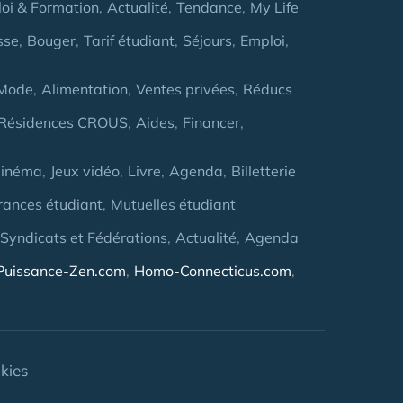
oi & Formation
Actualité
Tendance
My Life
sse
Bouger
Tarif étudiant
Séjours
Emploi
Mode
Alimentation
Ventes privées
Réducs
Résidences CROUS
Aides
Financer
inéma
Jeux vidéo
Livre
Agenda
Billetterie
rances étudiant
Mutuelles étudiant
 Syndicats et Fédérations
Actualité
Agenda
Puissance-Zen.com
Homo-Connecticus.com
kies