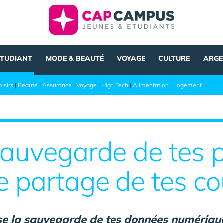
ÉTUDIANT
MODE & BEAUTÉ
VOYAGE
CULTURE
ARGE
oisirs
|
Beauté
|
Assurance
|
Voyage
|
High Tech
|
Alimentation
|
Logement
sauvegarde de tes 
e partage de tes co
se la sauvegarde de tes données numérique