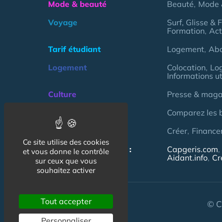
Mode & beauté
Beauté
Mode 
Voyage
Surf, Glisse & 
Formation
Act
Tarif étudiant
Logement
Ab
Logement
Colocation
Lo
Informations ut
Culture
Presse & magaz
Argent
Comparez les 
Association
Créer
Finance
Ce site utilise des cookies
NOS AUTRES SITES :
Capgeris.com
et vous donne le contrôle
Aidant.info
Cr
sur ceux que vous
souhaitez activer
Tout accepter
© C
Personnaliser