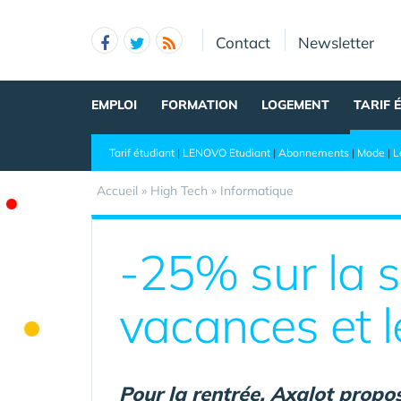
Panneau de gestion des cookies
Contact
Newsletter
EMPLOI
FORMATION
LOGEMENT
TARIF 
Tarif étudiant
|
LENOVO Etudiant
|
Abonnements
|
Mode
|
L
Accueil
»
High Tech
»
Informatique
-25% sur la 
vacances et l
Pour la rentrée, Axalot propo