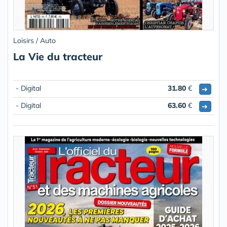
Loisirs / Auto
La Vie du tracteur
- Digital
31.80
€
➔
- Digital
63.60
€
➔