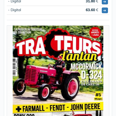
- Digital
31.80
€
➔
- Digital
63.60
€
➔