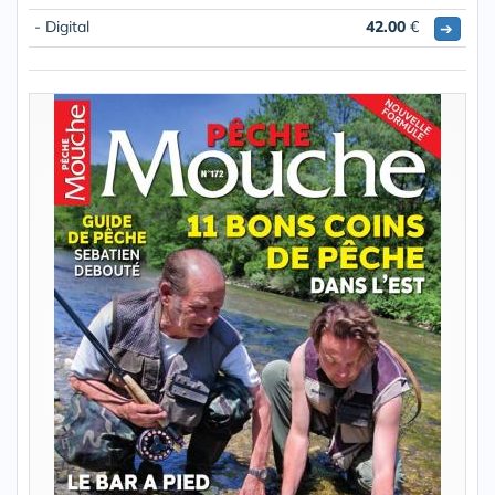
- Digital
42.00
€
➔