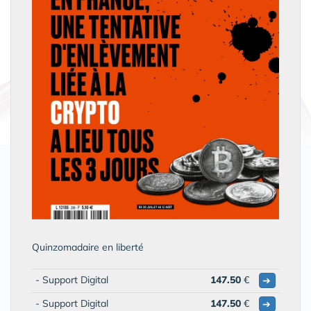
Quinzomadaire en liberté
- Support Digital
147.50
€
➔
- Support Digital
147.50
€
➔