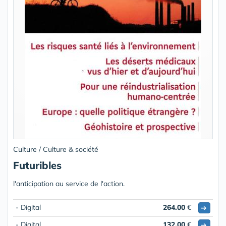
Culture / Culture & société
Futuribles
l'anticipation au service de l'action.
- Digital
264.00
€
➔
- Digital
132.00
€
➔