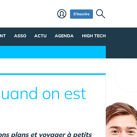
S'inscrire
NT
ASSO
ACTU
AGENDA
HIGH TECH
quand on est
ons plans et voyager à petits