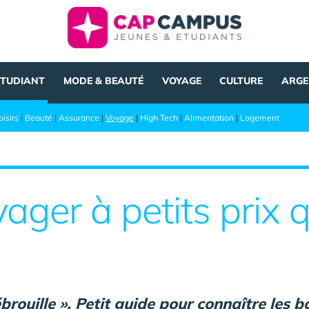
ÉTUDIANT
MODE & BEAUTÉ
VOYAGE
CULTURE
ARGE
oisirs
|
Beauté
|
Assurance
|
Voyage
|
High Tech
|
Alimentation
|
Logement
ger à petits prix 
ouille ». Petit guide pour connaître les b