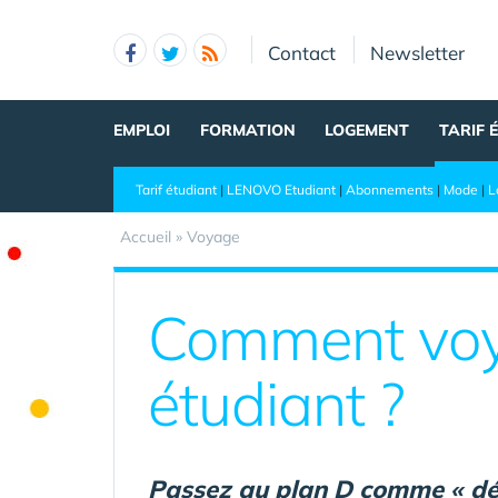
Panneau de gestion des cookies
Contact
Newsletter
EMPLOI
FORMATION
LOGEMENT
TARIF 
Tarif étudiant
|
LENOVO Etudiant
|
Abonnements
|
Mode
|
L
Accueil
»
Voyage
Comment voya
étudiant ?
Passez au plan D comme « débr