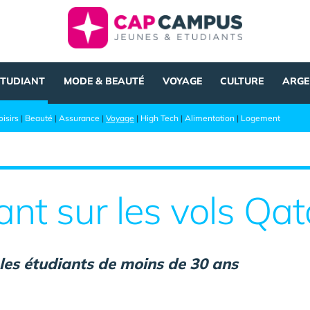
ÉTUDIANT
MODE & BEAUTÉ
VOYAGE
CULTURE
ARGE
oisirs
|
Beauté
|
Assurance
|
Voyage
|
High Tech
|
Alimentation
|
Logement
iant sur les vols Qa
les étudiants de moins de 30 ans