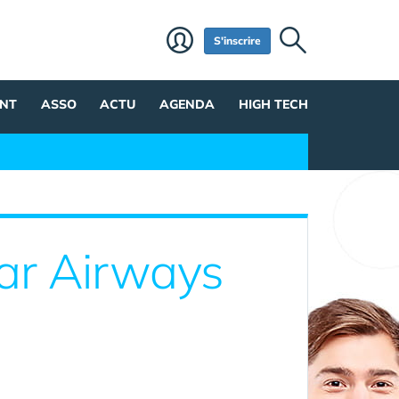
S'inscrire
NT
ASSO
ACTU
AGENDA
HIGH TECH
tar Airways