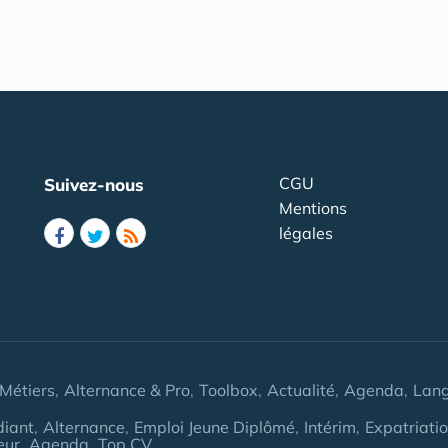
CGU
Suivez-nous
Mentions
légales
Métiers
Alternance & Pro
Toolbox
Actualité
Agenda
Lan
diant
Alternance
Emploi Jeune Diplômé
Intérim
Expatriati
eur
Agenda
Top CV