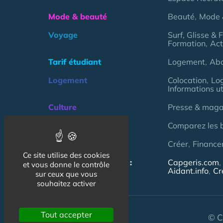
Mode & beauté
Beauté
Mode 
Voyage
Surf, Glisse & 
Formation
Act
Tarif étudiant
Logement
Ab
Logement
Colocation
Lo
Informations ut
Culture
Presse & magaz
Argent
Comparez les 
Association
Créer
Finance
Ce site utilise des cookies
NOS AUTRES SITES :
Capgeris.com
et vous donne le contrôle
Aidant.info
Cr
sur ceux que vous
souhaitez activer
Tout accepter
© C