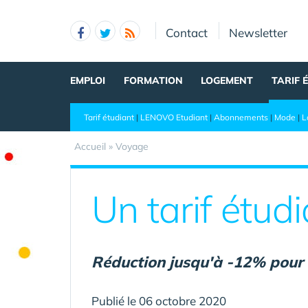
Panneau de gestion des cookies
Contact
Newsletter
EMPLOI
FORMATION
LOGEMENT
TARIF 
Tarif étudiant
|
LENOVO Etudiant
|
Abonnements
|
Mode
|
L
Accueil
»
Voyage
Un tarif étud
Réduction jusqu'à -12% pour 
Publié le 06 octobre 2020