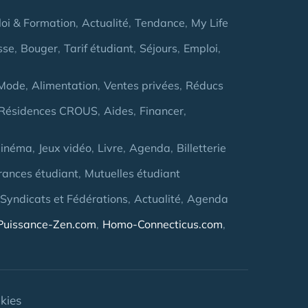
oi & Formation
Actualité
Tendance
My Life
sse
Bouger
Tarif étudiant
Séjours
Emploi
Mode
Alimentation
Ventes privées
Réducs
Résidences CROUS
Aides
Financer
inéma
Jeux vidéo
Livre
Agenda
Billetterie
rances étudiant
Mutuelles étudiant
 Syndicats et Fédérations
Actualité
Agenda
Puissance-Zen.com
Homo-Connecticus.com
kies