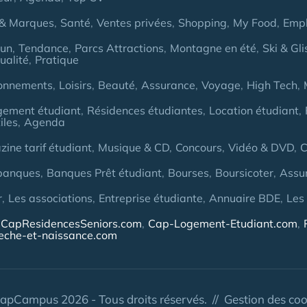
& Marques
Santé
Ventes privées
Shopping
My Food
Empl
Fun
Tendance
Parcs Attractions
Montagne en été
Ski & Gli
ualité
Pratique
onnements
Loisirs
Beauté
Assurance
Voyage
High Tech
gement étudiant
Résidences étudiantes
Location étudiant
iles
Agenda
ine tarif étudiant
Musique & CD
Concours
Vidéo & DVD
C
banques
Banques Prêt étudiant
Bourses
Boursicoter
Assu
r
Les associations
Entreprise étudiante
Annuaire BDE
Les
CapResidencesSeniors.com
Cap-Logement-Etudiant.com
eche-et-naissance.com
apCampus 2026 - Tous droits réservés. //
Gestion des coo