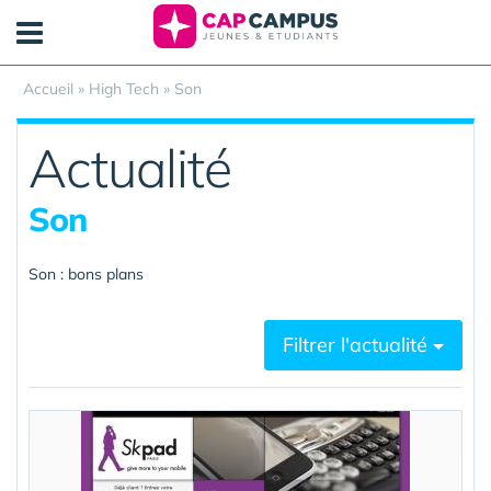
Panneau de gestion des cookies
Accueil
»
High Tech
»
Son
Actualité
Son
Son : bons plans
Filtrer l'actualité