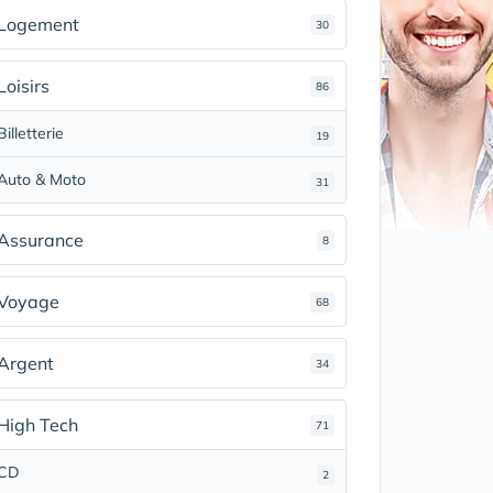
Logement
30
Loisirs
86
Billetterie
19
Auto & Moto
31
Assurance
8
Voyage
68
Argent
34
High Tech
71
CD
2