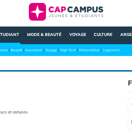
ÉTUDIANT
MODE & BEAUTÉ
VOYAGE
CULTURE
ARGE
oisirs
|
Beauté
|
Assurance
|
Voyage
|
High Tech
|
Alimentation
|
Logement
F
trucs et astuces