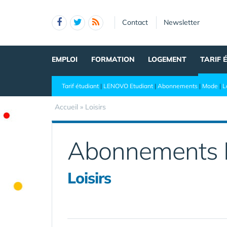
Panneau de gestion des cookies
Contact
Newsletter
EMPLOI
FORMATION
LOGEMENT
TARIF 
Tarif étudiant
|
LENOVO Etudiant
|
Abonnements
|
Mode
|
L
Accueil
» Loisirs
Abonnements 
Loisirs