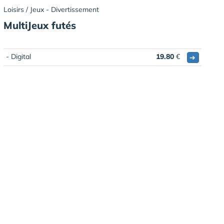
Loisirs / Jeux - Divertissement
MultiJeux futés
- Digital
19.80
€
➔