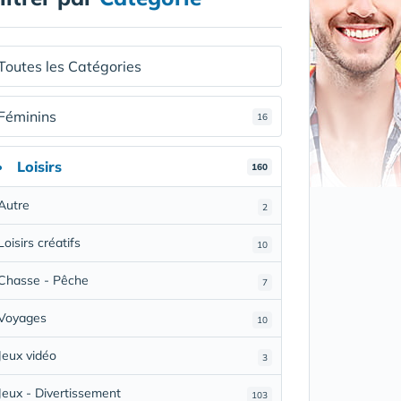
Toutes les Catégories
Féminins
16
Loisirs
160
Autre
2
Loisirs créatifs
10
Chasse - Pêche
7
Voyages
10
Jeux vidéo
3
Jeux - Divertissement
103