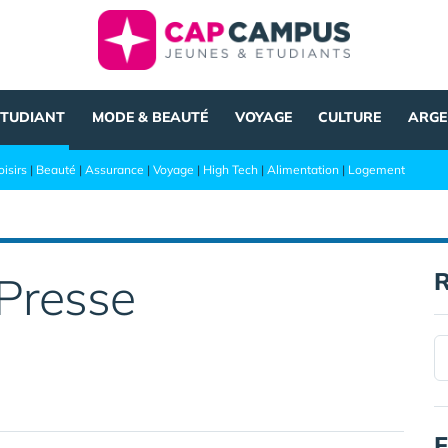
ÉTUDIANT
MODE & BEAUTÉ
VOYAGE
CULTURE
ARGE
oisirs
|
Beauté
|
Assurance
|
Voyage
|
High Tech
|
Alimentation
|
Logement
R
Presse
F