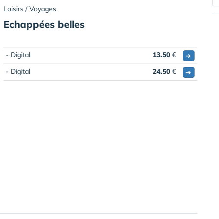
Loisirs / Voyages
Echappées belles
- Digital
13.50
€
➔
- Digital
24.50
€
➔