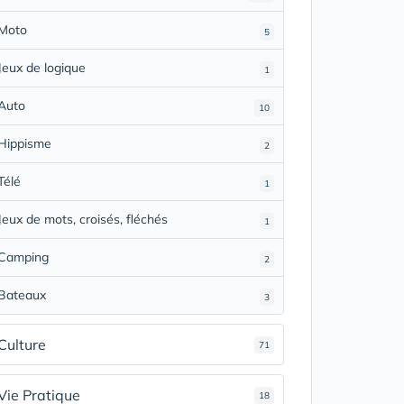
Moto
5
Jeux de logique
1
Auto
10
Hippisme
2
Télé
1
Jeux de mots, croisés, fléchés
1
Camping
2
Bateaux
3
Culture
71
Vie Pratique
18