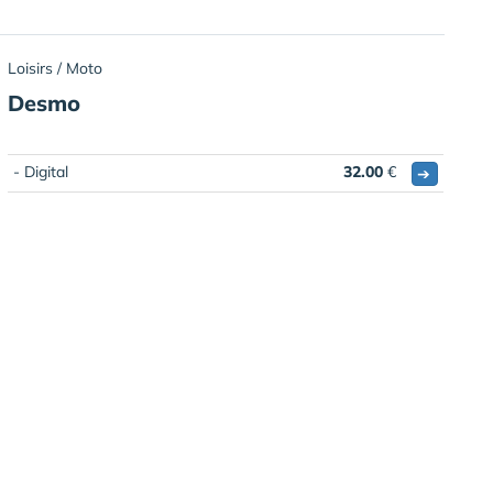
Loisirs / Moto
Desmo
- Digital
32.00
€
➔