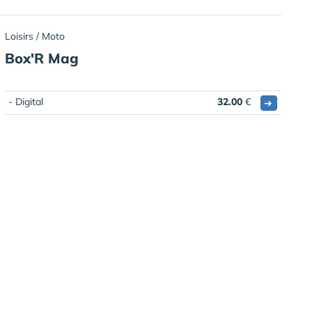
Loisirs / Moto
Box'R Mag
- Digital
32.00
€
➔