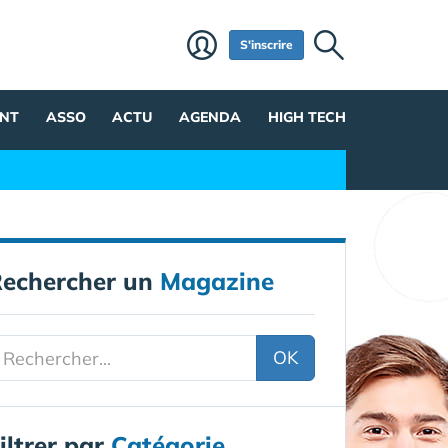
S'inscrire
NT
ASSO
ACTU
AGENDA
HIGH TECH
echercher un
Magazine
OK
iltrer par
Catégorie